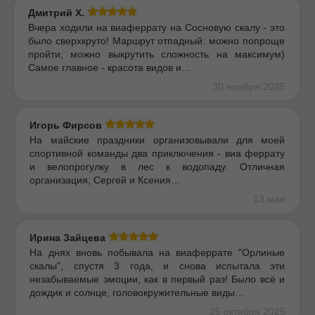
Дмитрий Х.
Вчера ходили на виаферрату на Сосновую скалу - это
было сверхкруто! Маршрут отпадный: можно попроще
пройти, можно выкрутить сложность на максимум)
Самое главное - красота видов и…
30 ноября 2025
Игорь Фирсов
На майские праздники организовывали для моей
спортивной команды два приключения - виа феррату
и велопрогулку в лес к водопаду. Отличная
организация, Сергей и Ксения…
13 мая
Ирина Зайцева
На днях вновь побывала на виаферрате "Орлиные
скалы", спустя 3 года, и снова испытала эти
незабываемые эмоции, как в первый раз! Было всё и
дождик и солнце, головокружительные виды…
25 октября 2025