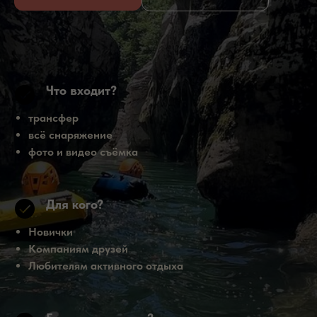
Что входит?
трансфер
всё снаряжение
фото и видео съёмка
Для кого?
Новички
Компаниям друзей
Любителям активного отдыха