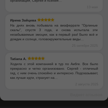
организация, Сергей и Ксения…
13 мая
Ирина Зайцева
На днях вновь побывала на виаферрате "Орлиные
скалы", спустя 3 года, и снова испытала эти
незабываемые эмоции, как в первый раз! Было всё и
дождик и солнце, головокружительные виды…
25 октября 2025
Tatiana А.
Ходила с этой компанией в тур по Аибге. Все было
прекрасно и четко организовано. Сергей - отличный
гид, с ним очень спокойно и интересно. Подсказывает,
как лучше идти, страхует на…
2 августа 2025
Виджет отзывов