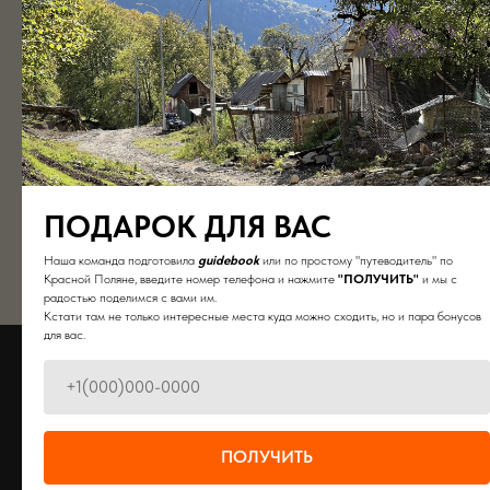
лучший для первого раза.
Сложность:
лёгкая
Длительность:
4-5 часов
6500
р.
Подробнее
ПОДАРОК ДЛЯ ВАС
Участвовать
Наша команда подготовила
guidebook
или по простому "путеводитель" по
Красной Поляне, введите номер телефона и нажмите
"ПОЛУЧИТЬ"
и мы с
радостью поделимся с вами им.
Кстати там не только интересные места куда можно сходить, но и пара бонусов
для вас.
ПОЛУЧИТЬ