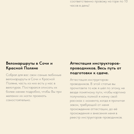
соответственно провожу на горе по 10
часов в день!
Веломаршруты в Сочи и
Аттестация инструкторов-
Красной Поляне
проводников. Весь путь от
подготовки к сдаче.
Собрал для вас свои самые любимые
веломаршруты в Сочи и Красной
Аттестация инструкторов-
Поляне, часть из них есть у нас в
проводников. В этой статье вы
велотурах. Постарался описать их
прочитаете то как я шёл по этому, не
более менее подробно, чтобы Вы при
везде понятному пути, чтобы картина
желании их могли проехать
получилась полной я начну свой
самостоятельно.
рассказ с момента, когда я прочитал
закон, требующий от меня
прохождение аттестации, до её
прохождения и внесения меня в
реестр инструкторов-проводников.