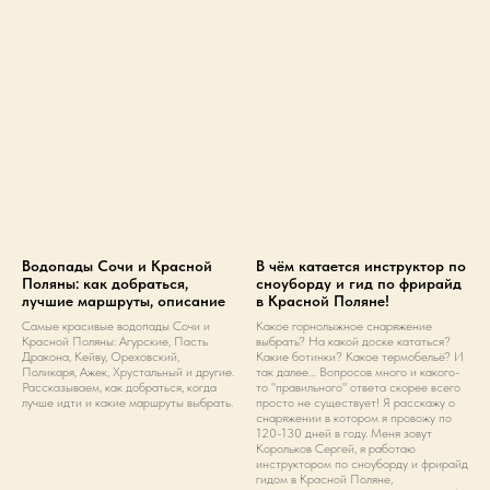
Водопады Сочи и Красной
В чём катается инструктор по
Поляны: как добраться,
сноуборду и гид по фрирайд
лучшие маршруты, описание
в Красной Поляне!
Самые красивые водопады Сочи и
Какое горнолыжное снаряжение
Красной Поляны: Агурские, Пасть
выбрать? На какой доске кататься?
Дракона, Кейву, Ореховский,
Какие ботинки? Какое термобельё? И
Поликаря, Ажек, Хрустальный и другие.
так далее… Вопросов много и какого-
Рассказываем, как добраться, когда
то "правильного" ответа скорее всего
лучше идти и какие маршруты выбрать.
просто не существует! Я расскажу о
снаряжении в котором я провожу по
120-130 дней в году. Меня зовут
Корольков Сергей, я работаю
инструктором по сноуборду и фрирайд
гидом в Красной Поляне,