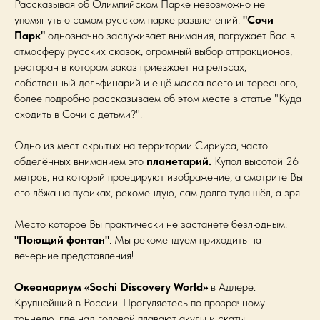
Рассказывая об Олимпийском Парке невозможно не
упомянуть о самом русском парке развлечений.
"Сочи
Парк"
однозначно заслуживает внимания, погружает Вас в
атмосферу русских сказок, огромный выбор аттракционов,
ресторан в котором заказ приезжает на рельсах,
собственный дельфинарий и ещё масса всего интересного,
более подробно рассказываем об этом месте в статье "Куда
сходить в Сочи с детьми?".
Одно из мест скрытых на территории Сириуса, часто
обделённых вниманием это
планетарий.
Купол высотой 26
метров, на который проецируют изображение, а смотрите Вы
его лёжа на пуфиках, рекомендую, сам долго туда шёл, а зря.
Место которое Вы практически не застанете безлюдным:
"Поющий фонтан"
. Мы рекомендуем приходить на
вечерние представления!
Океанариум «Sochi Discovery World»
в Адлере.
Крупнейший в России. Прогуляетесь по прозрачному
тоннелю, где над головой плавают акулы и скаты,