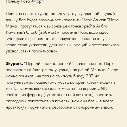
Почему Роза Хутор?
Приехав на этот курорт за одну прогулку длинной в целый
день у Вас будет возможность посетить: Парк Альпак "Пача
Мама", прогуляться к высочайшей точке хребта Аибга,
Каменный Столб (2509 м.) и посетить Парк водопадов
"Менделиха", вероятность заблудиться сведена к нулю,
везде стоят указатели, день полный эмоций и эстетического
удовольствия гарантирован.
Skypark.
"Первый и единственный"- точно про них! Парк
расположен в Аштырском ущелье, над рекой Мзымта. Сюда
можно приехать не только прыгнуть Bungy 207, но
прогуляться по подвесному мосту, который кстати входит в
топ-13 "Самых впечатляющих мостов" по версии CNN,
пройти виа феррату (тут можно о ней почитать), посетить
скалодром, покататься на качелях (нам они больше всего
нравятся) и поужинать в ресторане с панорамным видом.