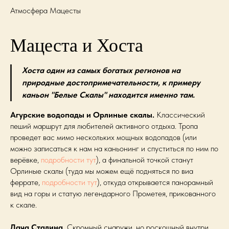
Атмосфера Мацесты
Мацеста и Хоста
Хоста один из самых богатых регионов на
природные достопримечательности, к примеру
каньон "Белые Скалы" находится именно там.
Агурские водопады и Орлиные скалы.
Классический
пеший маршрут для любителей активного отдыха. Тропа
проведет вас мимо нескольких мощных водопадов (или
можно записаться к нам на каньонинг и спуститься по ним по
верёвке,
подробности тут
), а финальной точкой станут
Орлиные скалы (туда мы можем ещё подняться по виа
феррате,
подробности тут
), откуда открывается панорамный
вид на горы и статую легендарного Прометея, прикованного
к скале.
Дача Сталина.
Скромный снаружи, но роскошный внутри