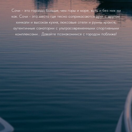
Сочи - это гораздо больше, чем горы и море, хоть и без них ни
как. Сочи - это место где тесно соприкасаются друг с другом:
хинкали и высокая кухня, люксовые отели и руины храмов,
аутентичные санатории с ультрасовременными спортивными
комплексами... Давайте познакомимся с городом поближе!