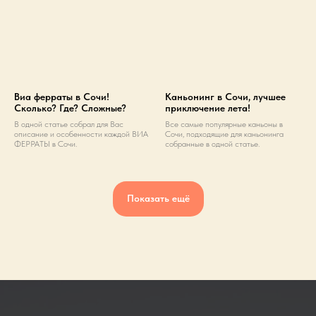
Виа ферраты в Сочи!
Каньонинг в Сочи, лучшее
Сколько? Где? Сложные?
приключение лета!
В одной статье собрал для Вас
Все самые популярные каньоны в
описание и особенности каждой ВИА
Сочи, подходящие для каньонинга
ФЕРРАТЫ в Сочи.
собранные в одной статье.
Показать ещё