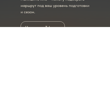
маршрут под ваш уровень подготовки
и сезон.
Написать в Telegram
Записаться
Polyana Mania
На главную
Блог
©2026 Polyana Mania. Все права защищены.
Политика конфиденциальности.