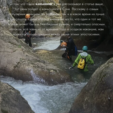
каньонинг
О том, что такое
я уже рассказывал в статье выше,
тут речь пойдёт о каньонинге в Сочи. Расскажу о самых
популярных каньонах, их особенностях и в какое время их лучше
посещать. Сразу обращу внимание на то, что один и тот же
каньон может быть и безобидным ручьём, и смертельно опасным
потоком, всё зависит от времени года и осадков накануне, нам
нравится что-то среднее между двумя этими эпостасиями.