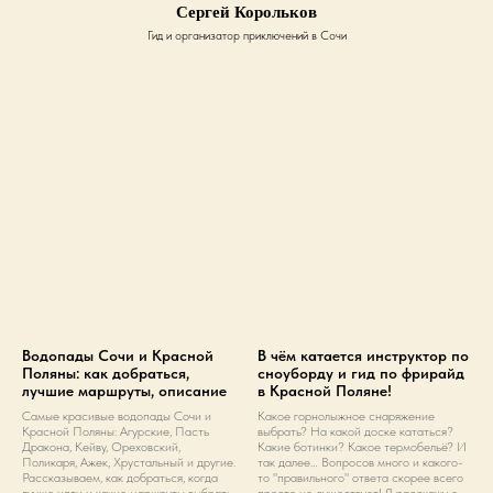
Сергей Корольков
Гид и организатор приключений в Сочи
Водопады Сочи и Красной
В чём катается инструктор по
Поляны: как добраться,
сноуборду и гид по фрирайд
лучшие маршруты, описание
в Красной Поляне!
Самые красивые водопады Сочи и
Какое горнолыжное снаряжение
Красной Поляны: Агурские, Пасть
выбрать? На какой доске кататься?
Дракона, Кейву, Ореховский,
Какие ботинки? Какое термобельё? И
Поликаря, Ажек, Хрустальный и другие.
так далее… Вопросов много и какого-
Рассказываем, как добраться, когда
то "правильного" ответа скорее всего