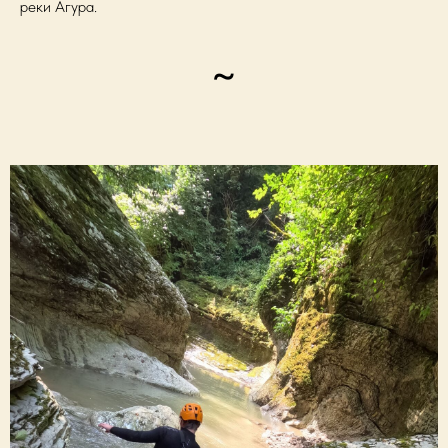
реки Агура.
~