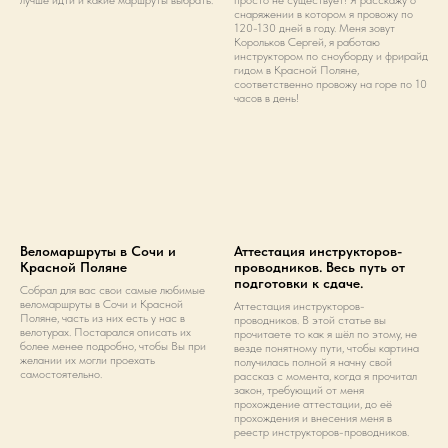
лучше идти и какие маршруты выбрать.
просто не существует! Я расскажу о
снаряжении в котором я провожу по
120-130 дней в году. Меня зовут
Корольков Сергей, я работаю
инструктором по сноуборду и фрирайд
гидом в Красной Поляне,
соответственно провожу на горе по 10
часов в день!
Веломаршруты в Сочи и
Аттестация инструкторов-
Красной Поляне
проводников. Весь путь от
подготовки к сдаче.
Собрал для вас свои самые любимые
веломаршруты в Сочи и Красной
Аттестация инструкторов-
Поляне, часть из них есть у нас в
проводников. В этой статье вы
велотурах. Постарался описать их
прочитаете то как я шёл по этому, не
более менее подробно, чтобы Вы при
везде понятному пути, чтобы картина
желании их могли проехать
получилась полной я начну свой
самостоятельно.
рассказ с момента, когда я прочитал
закон, требующий от меня
прохождение аттестации, до её
прохождения и внесения меня в
реестр инструкторов-проводников.