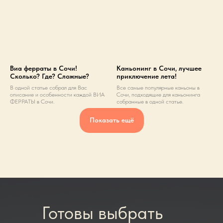
Виа ферраты в Сочи!
Каньонинг в Сочи, лучшее
Сколько? Где? Сложные?
приключение лета!
В одной статье собрал для Вас
Все самые популярные каньоны в
описание и особенности каждой ВИА
Сочи, подходящие для каньонинга
ФЕРРАТЫ в Сочи.
собранные в одной статье.
Показать ещё
Готовы выбрать