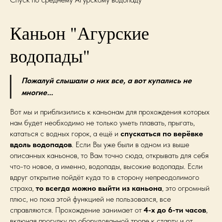
Каньон "Агурские
водопады"
Пожалуй слышали о них все, а вот купались не
многие...
Вот мы и приблизились к каньонам для прохождения которых
нам будет необходимо не только уметь плавать, прыгать,
кататься с водных горок, а ещё и
спускаться по верёвке
вдоль водопадов
. Если Вы уже были в одном из выше
описанных каньонов, то Вам точно сюда, открывать для себя
что-то новое, а именно, водопады, высокие водопады. Если
вдруг открытие пойдёт куда то в сторону непреодолимого
страха,
то всегда можно выйти из каньона
, это огромный
плюс, но пока этой функцией не пользовался, все
справляются. Прохождение занимает от
4-х до 6-ти часов
,
включая прогулку по оборудованной тропе к старту и от