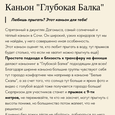
Каньон "Глубокая Балка"
Любишь прыгать? Этот каньон для тебя!
Спрятанный в джунглях Дагомыса, самый солнечный и
тёплый каньон в Сочи. Он широкий, узких коридоров тут мы
не найдём, у него совершенно иная особенность.
Этот каньон оценят те, кто любит прыгать в воду, тут прыжков
будет столько, что если не хватит можно прыгнуть ещё)
Простота подхода и близость к трансферу на финише
делают каньонинг в "Глубокой Балке" подходящим для всех!
Благодаря ширине каньона большие группы чувствуют себя
тут гораздо комфортнее чем например в каньоне "Белые
Скалы", а за счет того, что солнца тут больше и ярких фото и
видео с голубой водой тоже получается гораздо больше!
Сюрпризом для участников станет и
прыжок с 9-ти
метров,
не переживайте, те кто не захочет, могут прыгнуть с
высоты пониже, но большинство потом жалеет, что не
решились!
Конечно без ложки дёгтя не обойтись, добираться до него