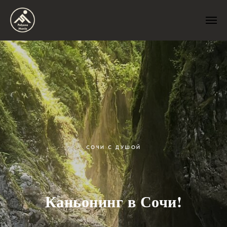
СОЧИ С ДУШОЙ
Каньонинг в Сочи!