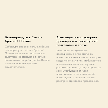
Веломаршруты в Сочи и
Аттестация инструкторов-
Красной Поляне
проводников. Весь путь от
подготовки к сдаче.
Собрал для вас свои самые любимые
веломаршруты в Сочи и Красной
Аттестация инструкторов-
Поляне, часть из них есть у нас в
проводников. В этой статье вы
велотурах. Постарался описать их
прочитаете то как я шёл по этому, не
более менее подробно, чтобы Вы при
везде понятному пути, чтобы картина
желании их могли проехать
получилась полной я начну свой
самостоятельно.
рассказ с момента, когда я прочитал
закон, требующий от меня
прохождение аттестации, до её
прохождения и внесения меня в
реестр инструкторов-проводников.