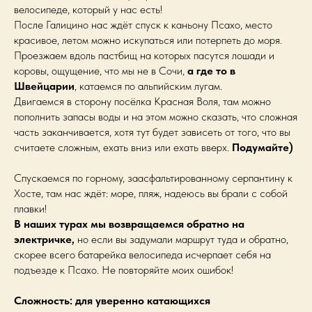
велосипеде, который у нас есть!
После Галицино нас ждёт спуск к каньону Псахо, место
красивое, летом можно искупаться или потерпеть до моря.
Проезжаем вдоль пастбищ на которых пасутся лошади и
коровы, ощущение, что мы не в Сочи,
а где то в
Швейцарии
, катаемся по альпийским лугам.
Двигаемся в сторону посёлка Красная Воля, там можно
пополнить запасы воды и на этом можно сказать, что сложная
часть заканчивается, хотя тут будет зависеть от того, что вы
считаете сложным, ехать вниз или ехать вверх.
Подумайте)
Спускаемся по горному, заасфальтированному серпантину к
Хосте, там нас ждёт: море, пляж, надеюсь вы брали с собой
плавки!
В наших турах мы возвращаемся обратно на
электричке,
но если вы задумали маршрут туда и обратно,
скорее всего батарейка велосипеда исчерпает себя на
подъезде к Псахо. Не повторяйте моих ошибок!
Сложность: для уверенно катающихся