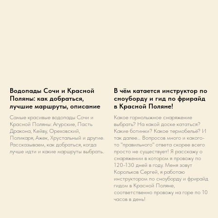
Водопады Сочи и Красной
В чём катается инструктор по
Поляны: как добраться,
сноуборду и гид по фрирайд
лучшие маршруты, описание
в Красной Поляне!
Самые красивые водопады Сочи и
Какое горнолыжное снаряжение
Красной Поляны: Агурские, Пасть
выбрать? На какой доске кататься?
Дракона, Кейву, Ореховский,
Какие ботинки? Какое термобельё? И
Поликаря, Ажек, Хрустальный и другие.
так далее… Вопросов много и какого-
Рассказываем, как добраться, когда
то "правильного" ответа скорее всего
лучше идти и какие маршруты выбрать.
просто не существует! Я расскажу о
снаряжении в котором я провожу по
120-130 дней в году. Меня зовут
Корольков Сергей, я работаю
инструктором по сноуборду и фрирайд
гидом в Красной Поляне,
соответственно провожу на горе по 10
часов в день!