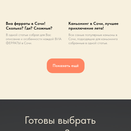
Виа ферраты в Сочи!
Каньонинг в Сочи, лучшее
Сколько? Где? Сложные?
приключение лета!
В одной статье собрал для Вас
Все самые популярные каньоны в
описание и особенности каждой ВИА
Сочи, подходящие для каньонинга
ФЕРРАТЫ в Сочи.
собранные в одной статье.
Показать ещё
Готовы выбрать