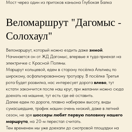
Мост через один из притоков каньона Глубокая Балка
Веломаршрут "Дагомыс -
Солохаул"
Веломаршрут, который можно ездить даже
зимой
.
Начинается он от ЖД Дагомыс, впервые я туда приехал на
электричке с Красной Поляны.
Маршрут кольцевой, едем в сторону посёлка Альтмец по
широкому, асфальтированному тротуару. В посёлке Третья
рота будет развилка, нас интересует дорога
влево
, тут
кстати закончится после наш круг, при желании можно сюда
доехать на машине, тут есть где её оставить.
Далее едем по дороге, плавно набираем высоту, виды
сумасшедшие, трафик машин очень низкий, даже в летний
сезон, не зря
шоссеры любят первую половину нашего
маршрута
, на 20-м перестал считать.
Тем временем мы уже доехали до смотровой площадки на