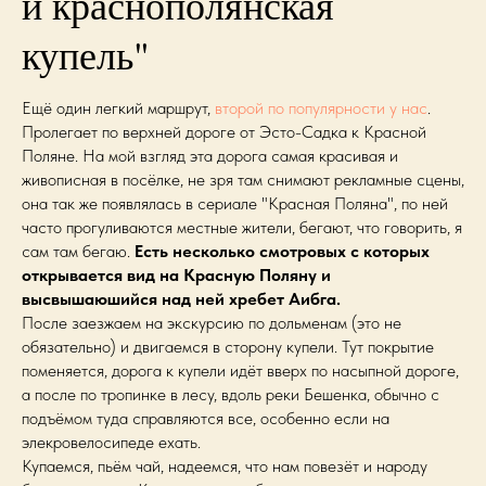
и краснополянская
купель"
Ещё один легкий маршрут,
второй по популярности у нас
.
Пролегает по верхней дороге от Эсто-Садка к Красной
Поляне. На мой взгляд эта дорога самая красивая и
живописная в посёлке, не зря там снимают рекламные сцены,
она так же появлялась в сериале "Красная Поляна", по ней
часто прогуливаются местные жители, бегают, что говорить, я
сам там бегаю.
Есть несколько смотровых с которых
открывается вид на Красную Поляну и
высвышаюшийся над ней хребет Аибга.
После заезжаем на экскурсию по дольменам (это не
обязательно) и двигаемся в сторону купели. Тут покрытие
поменяется, дорога к купели идёт вверх по насыпной дороге,
а после по тропинке в лесу, вдоль реки Бешенка, обычно с
подъёмом туда справляются все, особенно если на
элекровелосипеде ехать.
Купаемся, пьём чай, надеемся, что нам повезёт и народу