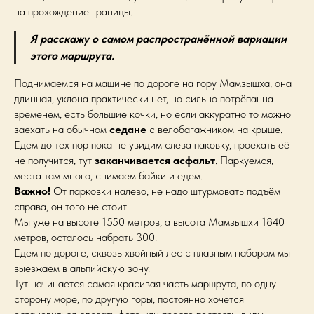
на прохождение границы.
Я расскажу о самом распространённой вариации
этого маршрута.
Поднимаемся на машине по дороге на гору Мамзышха, она
длинная, уклона практически нет, но сильно потрёпанна
временем, есть большие кочки, но если аккуратно то можно
заехать на обычном
седане
с велобагажником на крыше.
Едем до тех пор пока не увидим слева паковку, проехать её
не получится, тут
заканчивается асфальт
. Паркуемся,
места там много, снимаем байки и едем.
Важно!
От парковки налево, не надо штурмовать подъём
справа, он того не стоит!
Мы уже на высоте 1550 метров, а высота Мамзышхи 1840
метров, осталось набрать 300.
Едем по дороге, сквозь хвойный лес с плавным набором мы
выезжаем в альпийскую зону.
Тут начинается самая красивая часть маршрута, по одну
сторону море, по другую горы, постоянно хочется