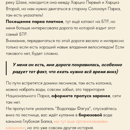
реку Шахе, находится она между Харциз Первый и Харциз
Второй, но нам нужно двигаться в сторону Солохаул Парка,
там есть указатель!
Посещение парка платное
, тут ещё катают на БТР, но
меня больше интересовала дорога по которой ездит этот
самый БТР.
Внимание, передвигаться по этой дороге весело и интересно
только если есть хороший навык владения велосипедом! Если
такового нет, будет сложно.
У меня он есть, мне дорога понравилась, особенно
радует тот факт, что ехать нужно всё время вниз)
По пути встретятся домики лесников, там есть колонка,
можно набрать воды, совсем забыл, это территория
Национального Парка,
оформите пропуск заранее
, сети
там нет.
Не пропустите указатель "Водопады Фагуа", спускайтесь
вниз по лестнице, вас ждёт купание в
бирюзовой
воде
каньона Глубокая Балка,
мы тут еще организовываем
каньонинг
, но это уже совсем другая история.